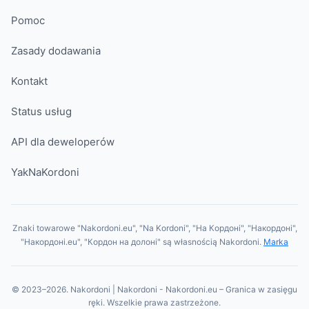
Pomoc
Zasady dodawania
Kontakt
Status usług
API dla deweloperów
YakNaKordoni
Znaki towarowe "Nakordoni.eu", "Na Kordoni", "На Кордоні", "Накордоні",
"Накордоні.eu", "Кордон на долоні" są własnością Nakordoni.
Marka
© 2023–2026. Nakordoni | Nakordoni - Nakordoni.eu – Granica w zasięgu
ręki. Wszelkie prawa zastrzeżone.