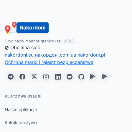
Nakordoni
Oryginalny monitor granicy (zał. 2023).
Oficjalna sieć
nakordoni.eu
накордоні.com.ua
nakordoni.pl
Ochrona marki i rejestr bezpieczeństwa
KLUCZOWE USŁUGI
Nasze aplikacje
Kolejki na żywo