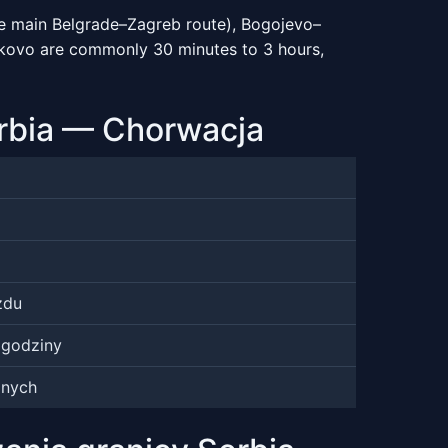
he main Belgrade–Zagreb route), Bogojevo–
ajakovo are commonly 30 minutes to 3 hours,
erbia — Chorwacja
zdu
 godziny
znych