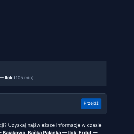
— Ilok
(105 min).
Przejdź
cji? Uzyskaj najświeższe informacje w czasie
 Bajakowo, Bačka Palanka — Ilok, Erdut —