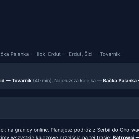
ka Palanka — Ilok, Erdut — Erdut, Šid — Tovarnik
id — Tovarnik
(40 min). Najdłuższa kolejka —
Bačka Palanka 
ek na granicy online. Planujesz podróż z Serbii do Chorwa
imy wszystkie kluczowe przejścia na tej trasie:
Batrowci —