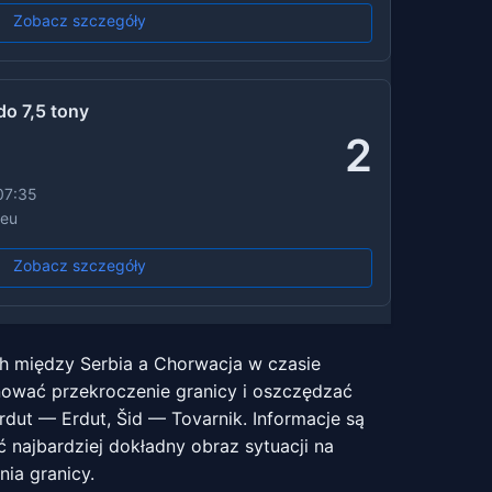
Zobacz szczegóły
o 7,5 tony
2
07:35
.eu
Zobacz szczegóły
ch między Serbia a Chorwacja w czasie
nować przekroczenie granicy i oszczędzać
dut — Erdut, Šid — Tovarnik. Informacje są
 najbardziej dokładny obraz sytuacji na
nia granicy.