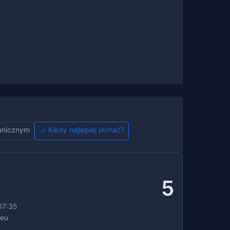
ranicznym
Kiedy najlepiej jechać?
5
07:35
.eu