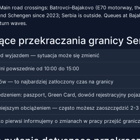
 Main road crossings: Batrovci–Bajakovo (E70 motorway, t
EU and Schengen since 2023; Serbia is outside. Queues at B
turn waves.
ące przekraczania granicy S
zed wyjazdem — sytuacja może się zmienić
dni powszednie od 10:00 do 15:00
ów — to najbardziej zatłoczony czas na granicy
dzeniem: paszport, Green Card, dowód rejestracyjny poja
mniejszym obciążeniem — często możesz zaoszczędzić 2-3
ako pierwsi informujemy o zmianach w pracy przejść granic