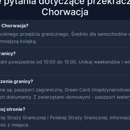
 pytania dotyczące przekracz
Chorwacja
 — Chorwacja?
kretnego przejścia granicznego. Średnio dla samochodów 
mniejszą kolejką.
ranicy?
dni powszednie od 10:00 do 15:00. Unikaj weekendów i wi
zenia granicy?
ne są: paszport zagraniczny, Green Card (międzynarodowe
ich dokumenty. Z zwierzętami domowymi - paszport wetery
ej stronie?
iej Straży Granicznej i Polskiej Straży Granicznej. Inform
io z miejsca.