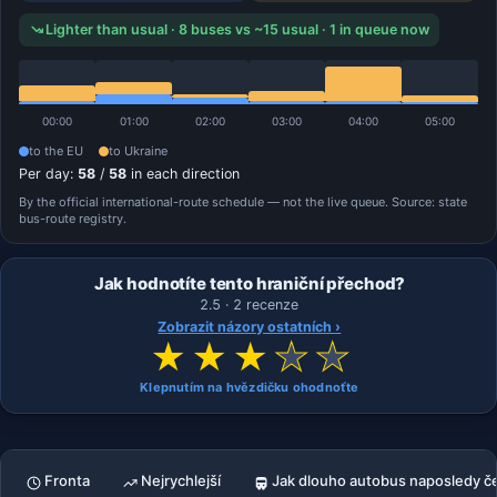
Lighter than usual · 8 buses vs ~15 usual · 1 in queue now
00:00
01:00
02:00
03:00
04:00
05:00
to the EU
to Ukraine
Per day:
58
/
58
in each direction
By the official international-route schedule — not the live queue. Source: state
bus-route registry.
Jak hodnotíte tento hraniční přechod?
2.5 · 2 recenze
Zobrazit názory ostatních ›
★
★
★
★
★
Klepnutím na hvězdičku ohodnoťte
Fronta
Nejrychlejší
Jak dlouho autobus naposledy če