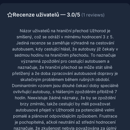
Recenze uživatelů — 3.0/5
(1 reviews)
Názor uživatelů na hraniční přechod Užhorod je
smíšený, což se odráží v mírnému hodnocení 3 z 5.
Jediná recenze se zaměřuje výhradně na cestování
autobusem, kdy cestující hlásil, že autobusy již čekaly v
sedmou hodinu na hraničním přechodu. To naznačuje
významná zpoždění pro cestující autobusem a
naznačuje, že hraniční přechod se může stát silně
přetížený a že doba zpracování autobusové dopravy je
skutečným problémem během rušných období.
Dominantním vzorem jsou dlouhé čekací doby speciálně
ovlivňující autobusy, s hlášeným zpožděním přibližně 7
hodin. Neexistuje žádné náznaky, že by se zpoždění
brzy zmírnilo, takže cestující by měli považovat
autobusové přejetí v Užhorodě za potenciálně velmi
pomalé a plánovat odpovídajícím způsobem. Frustrace
je pochopitelná, ačkoli neutrální až střední hodnocení
naznačuje, že zkušenost nebyla považována za úplný