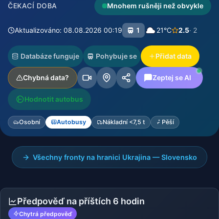
ČEKACÍ DOBA
Mnohem rušněji než obvykle
Aktualizováno: 08.08.2026 00:19
1
21°C
2.5
· 2
Databáze funguje
Pohybuje se
Přidat data
Chybná data?
Zeptej se AI
Hodnotit autobus
Osobní
Autobusy
Nákladní <7,5 t
Pěší
Všechny fronty na hranici Ukrajina — Slovensko
Předpověď na příštích 6 hodin
Chytrá předpověď