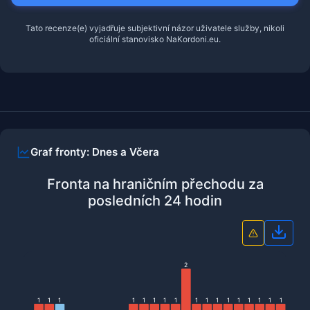
Tato recenze(e) vyjadřuje subjektivní názor uživatele služby, nikoli
oficiální stanovisko NaKordoni.eu.
Graf fronty: Dnes a Včera
Fronta na hraničním přechodu za
posledních 24 hodin
Stáh
2
1
1
1
1
1
1
1
1
1
1
1
1
1
1
1
1
1