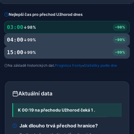
Nejlepší čas pro přechod Užhorod dnes
03:00
↓98%
−98%
04:00
↓99%
−99%
15:00
↓99%
−99%
Na základě historických dat.
Prognóza fronty
Statistiky podle dne
•
Aktuální data
K 00:19 na přechodu Užhorod čeká 1 .
Jak dlouho trvá přechod hranice?