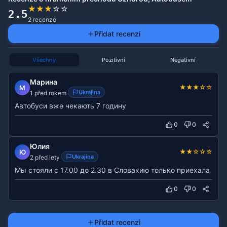
★
★
★
☆
☆
2.5
2 recenze
Přidat recenzi
Všechny
Pozitivní
Negativní
Марина
★
★
★
☆
☆
М
Ukrajina
1 před rokem
Автобуси вже чекають 7 годину
0
0
Юлия
★
★
☆
☆
☆
Ю
Ukrajina
2 před lety
Мы стояли с 17.00 до 2.30 в Словакию только приехала
0
0
Přidat recenzi