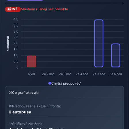
Mnohem rušněji než obvykle
ŽIVĚ
Chytrá předpověď
Co graf ukazuje
Předpovězená aktuální fronta:
0 autobusy
Špičkové zatížení: