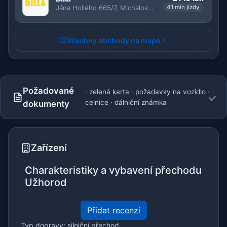
Jána Hollého 665/7, Michalovce
41 min jízdy
Všechny obchody na mapě
Požadované
· zelená karta · požadavky na vozidlo ·
celnice · dálniční známka
dokumenty
Zařízení
Charakteristiky a vybavení přechodu
Užhorod
Přidat recenzi
Typ dopravy: silniční přechod