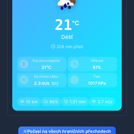
21
°C
Déšť
206 min před
Pocitová teplota
Vlhkost
21°C
81%
Rychlost větru
Tlak
2.3 m/s
1017 hPa
SSZ
10 km
88%
1.01 mm
3.7 m/s
Počasí na všech hraničních přechodech