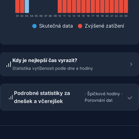
01
02
03
04
05
06
07
08
09
10
11
12
13
14
15
16
17
18
19
20
21
22
23
00
Skutečná data
Zvýšené zatížení
Kdy je nejlepší čas vyrazit?
Statistika vytíženosti podle dne a hodiny
Podrobné statistiky za
· Špičkové hodiny ·
Porovnání dat
dnešek a včerejšek