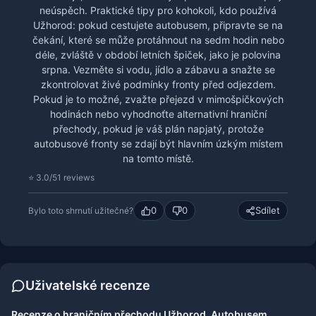
neúspěch. Praktické tipy pro kohokoli, kdo používá
Užhorod: pokud cestujete autobusem, připravte se na
čekání, které se může protáhnout na sedm hodin nebo
déle, zvláště v období letních špiček, jako je polovina
srpna. Vezměte si vodu, jídlo a zábavu a snažte se
zkontrolovat živé podmínky fronty před odjezdem.
Pokud je to možné, zvažte přejezd v mimošpičkových
hodinách nebo vyhodnoťte alternativní hraniční
přechody, pokud je váš plán napjatý, protože
autobusové fronty se zdají být hlavním úzkým místem
na tomto místě.
⭐ 3.0/5
1 reviews
0
0
Sdílet
Bylo toto shrnutí užitečné?
Uživatelské recenze
Recenze o hraničním přechodu Užhorod, Autobusem