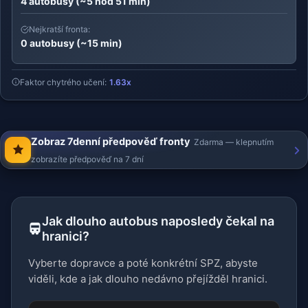
4 autobusy (~5 hod 51 min)
Nejkratší fronta:
0 autobusy (~15 min)
Faktor chytrého učení:
1.63x
Zobraz 7denní předpověď fronty
Zdarma — klepnutím
zobrazíte předpověď na 7 dní
Jak dlouho autobus naposledy čekal na
hranici?
Vyberte dopravce a poté konkrétní SPZ, abyste
viděli, kde a jak dlouho nedávno přejížděl hranici.