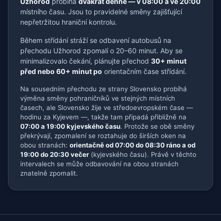
Užhorod
probíhá
dvakrát denně — v 08:00 a ve 20:00
místního času. Jsou to pravidelné směny zajišťující
nepřetržitou hraniční kontrolu.
Během střídání stráží se odbavení autobusů na
přechodu Užhorod zpomalí o 20–60 minut. Aby se
minimalizovalo čekání, plánujte přechod
30+ minut
před nebo 60+ minut po
orientačním čase střídání.
Na sousedním přechodu ze strany Slovensko probíhá
výměna směny pohraničníků ve stejných místních
časech, ale Slovensko žije ve středoevropském čase —
hodinu za Kyjevem —, takže tam připadá přibližně na
07:00 a 19:00 kyjevského času
. Protože se obě směny
překrývají, zpomalení se roztahuje do širších oken na
obou stranách:
orientačně od 07:00 do 08:30 ráno a od
19:00 do 20:30 večer
(kyjevského času). Právě v těchto
intervalech se může odbavování na obou stranách
znatelně zpomalit.