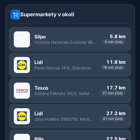
Supermarkety v okolí
5.8 km
Silpo
S
Vulytsia Henerala Svobody 9Б, Uzhhorodska miska hromada
9 min jízdy
11.8 km
Lidl
Pavla Horova 1416, Sobrance
18 min jízdy
17.7 km
Tesco
Zoltána Fábryho 95/3, Veľké Kapušany
27 min jízdy
27.2 km
Lidl
Jána Hollého 5962/58, Michalovce
41 min jízdy
27.5 km
Billa