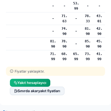
53.
-
-
-
-
99
71.
78.
43.
-
-
63
33
01
74.
81.
42.
-
-
90
90
90
81.
78.
85.
45.
-
90
90
90
90
71.
68.
65.
73.
41.
99
99
99
99
99
Fiyatlar yaklaşıktır.
Yakıt hesaplayıcı
Sınırda akaryakıt fiyatları