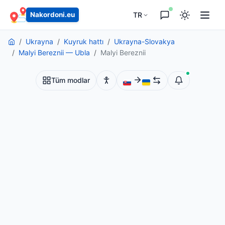
TR
Nakordoni.eu
Ukrayna
Kuyruk hattı
Ukrayna-Slovakya
Malyi Bereznii — Ubla
Malyi Bereznii
Tüm modlar