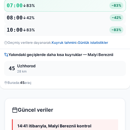
07:00
↓83%
−83%
08:00
↓42%
−42%
10:00
↓83%
−83%
Geçmiş verilere dayanarak.
Kuyruk tahmini
Günlük istatistikler
•
Yakındaki geçişlerde daha kısa kuyruklar — Malyi Bereznii
Uzhhorod
45
28 km
Burada:
45
araç
Güncel veriler
14:41 itibarıyla, Malyi Bereznii kontrol