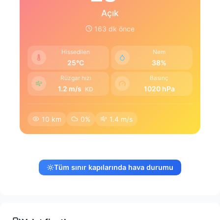
Açık
163 dk önce
Hissedilen
Nem
25°C
38%
Rüzgar hızı
Basınç
1.2 m/s
1020 hPa
KD
10 km
0%
1.4 m/s
Tüm sınır kapılarında hava durumu