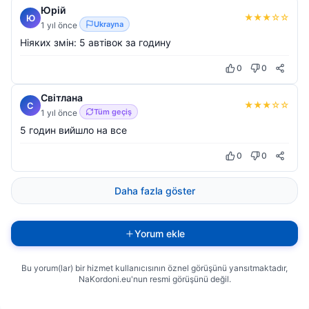
Юрій
★
★
★
☆
☆
Ю
Ukrayna
1 yıl önce
Ніяких змін: 5 автівок за годину
0
0
Cвітлана
★
★
★
☆
☆
C
Tüm geçiş
1 yıl önce
5 годин вийшло на все
0
0
Daha fazla göster
Yorum ekle
Bu yorum(lar) bir hizmet kullanıcısının öznel görüşünü yansıtmaktadır,
NaKordoni.eu'nun resmi görüşünü değil.