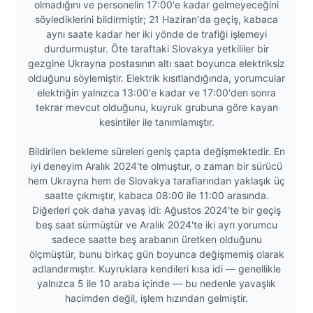
olmadığını ve personelin 17:00'e kadar gelmeyeceğini
söylediklerini bildirmiştir; 21 Haziran'da geçiş, kabaca
aynı saate kadar her iki yönde de trafiği işlemeyi
durdurmuştur. Öte taraftaki Slovakya yetkililer bir
gezgine Ukrayna postasının altı saat boyunca elektriksiz
olduğunu söylemiştir. Elektrik kısıtlandığında, yorumcular
elektriğin yalnızca 13:00'e kadar ve 17:00'den sonra
tekrar mevcut olduğunu, kuyruk grubuna göre kayan
kesintiler ile tanımlamıştır.
Bildirilen bekleme süreleri geniş çapta değişmektedir. En
iyi deneyim Aralık 2024'te olmuştur, o zaman bir sürücü
hem Ukrayna hem de Slovakya taraflarından yaklaşık üç
saatte çıkmıştır, kabaca 08:00 ile 11:00 arasında.
Diğerleri çok daha yavaş idi: Ağustos 2024'te bir geçiş
beş saat sürmüştür ve Aralık 2024'te iki ayrı yorumcu
sadece saatte beş arabanın üretken olduğunu
ölçmüştür, bunu birkaç gün boyunca değişmemiş olarak
adlandırmıştır. Kuyruklara kendileri kısa idi — genellikle
yalnızca 5 ile 10 araba içinde — bu nedenle yavaşlık
hacimden değil, işlem hızından gelmiştir.