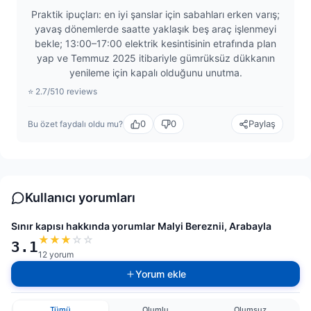
Praktik ipuçları: en iyi şanslar için sabahları erken varış;
yavaş dönemlerde saatte yaklaşık beş araç işlenmeyi
bekle; 13:00–17:00 elektrik kesintisinin etrafında plan
yap ve Temmuz 2025 itibariyle gümrüksüz dükkanın
yenileme için kapalı olduğunu unutma.
⭐ 2.7/5
10 reviews
0
0
Paylaş
Bu özet faydalı oldu mu?
Kullanıcı yorumları
Sınır kapısı hakkında yorumlar Malyi Bereznii, Arabayla
★
★
★
☆
☆
3.1
12 yorum
Yorum ekle
Tümü
Olumlu
Olumsuz