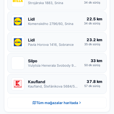
Strojárska 1883, Snina
34 dk sürüş
22.5 km
Lidl
Komenského 2796/60, Snina
34 dk sürüş
23.2 km
Lidl
Pavla Horova 1416, Sobrance
35 dk sürüş
33 km
Silpo
S
Vulytsia Henerala Svobody 9Б, Uzhhorodska miska hromada
50 dk sürüş
37.8 km
Kaufland
Kaufland, Štefánikova 5684/50, 066 01 Humenné, Slovensko
57 dk sürüş
Tüm mağazalar haritada