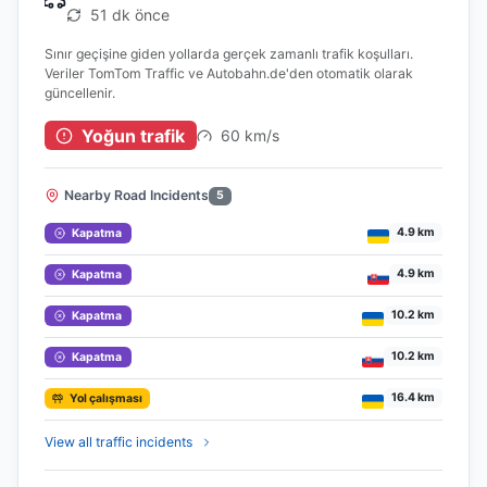
51 dk önce
Sınır geçişine giden yollarda gerçek zamanlı trafik koşulları.
Veriler TomTom Traffic ve Autobahn.de'den otomatik olarak
güncellenir.
Yoğun trafik
60 km/s
Nearby Road Incidents
5
4.9 km
Kapatma
4.9 km
Kapatma
10.2 km
Kapatma
10.2 km
Kapatma
16.4 km
Yol çalışması
View all traffic incidents