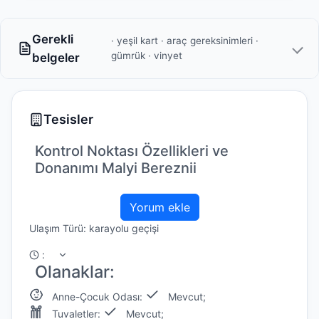
Gerekli
· yeşil kart · araç gereksinimleri ·
gümrük · vinyet
belgeler
Tesisler
Kontrol Noktası Özellikleri ve
Donanımı Malyi Bereznii
Yorum ekle
Ulaşım Türü: karayolu geçişi
:
Olanaklar:
Anne-Çocuk Odası:
Mevcut;
Tuvaletler:
Mevcut;