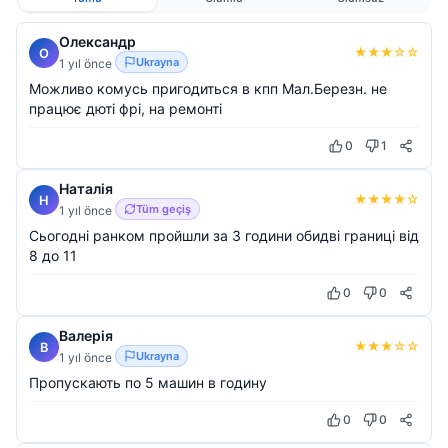
Олександр
★
★
★
☆
☆
О
Ukrayna
1 yıl önce
Можливо комусь пригодиться в кпп Мал.Березн. не
працює дюті фрі, на ремонті
0
1
Наталія
★
★
★
★
☆
Н
Tüm geçiş
1 yıl önce
Сьогодні ранком пройшли за 3 години обидві границі від
8 до 11
0
0
Валерія
★
★
★
☆
☆
В
Ukrayna
1 yıl önce
Пропускають по 5 машин в годину
0
0