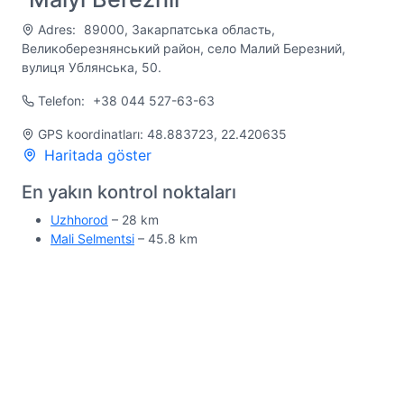
Adres:
89000, Закарпатська область,
Великоберезнянський район, село Малий Березний,
вулиця Ублянська, 50.
Telefon:
+38 044 527-63-63
GPS koordinatları: 48.883723, 22.420635
Haritada göster
En yakın kontrol noktaları
Uzhhorod
– 28 km
Mali Selmentsi
– 45.8 km