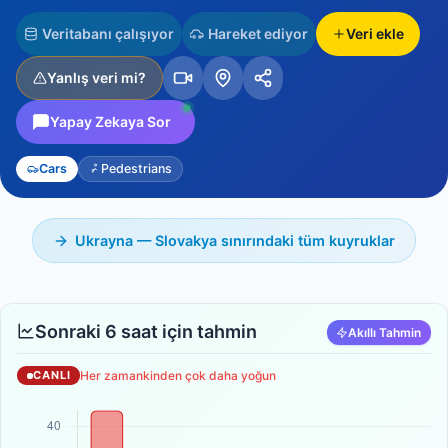
Veritabanı çalışıyor
Hareket ediyor
Veri ekle
Yanlış veri mi?
Yapay Zekaya Sor
Cars
Pedestrians
Ukrayna — Slovakya sınırındaki tüm kuyruklar
Sonraki 6 saat için tahmin
Akıllı Tahmin
Her zamankinden çok daha yoğun
CANLI