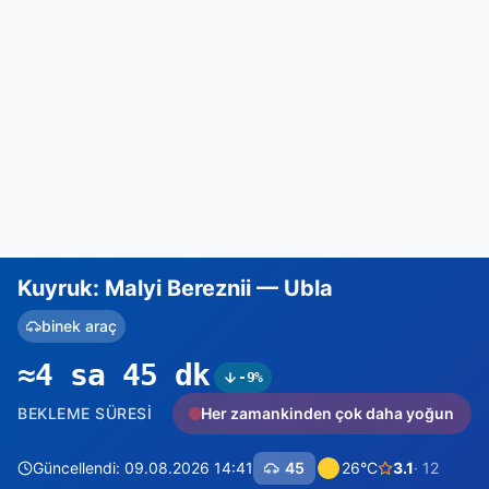
Kuyruk: Malyi Bereznii — Ubla
binek araç
≈4 sa 45 dk
-9%
BEKLEME SÜRESI
Her zamankinden çok daha yoğun
Güncellendi: 09.08.2026 14:41
45
26°C
3.1
· 12