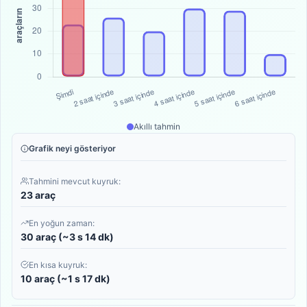
Akıllı tahmin
Grafik neyi gösteriyor
Tahmini mevcut kuyruk:
23 araç
En yoğun zaman:
30 araç (~3 s 14 dk)
En kısa kuyruk:
10 araç (~1 s 17 dk)