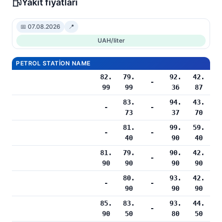
Yakıt fiyatları
📅 07.08.2026
📍
UAH/liter
PETROL STATION NAME
82.
79.
92.
42.
-
99
99
36
87
83.
94.
43.
-
-
73
37
70
81.
99.
59.
-
-
40
90
40
81.
79.
90.
42.
-
90
90
90
90
80.
93.
42.
-
-
90
90
90
85.
83.
93.
44.
-
90
50
80
50