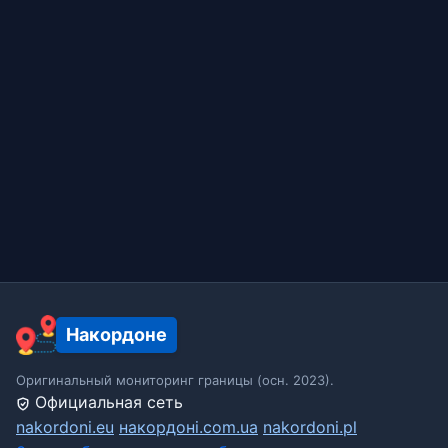
Накордоне
Оригинальный мониторинг границы (осн. 2023).
Официальная сеть
nakordoni.eu
накордоні.com.ua
nakordoni.pl