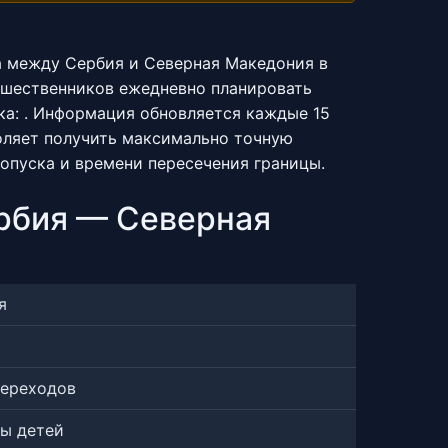
а между Сербия и Северная Македония в
ешественников ежедневно планировать
а: . Информация обновляется каждые 15
оляет получить максимально точную
ропуска и времени пересечения границы.
рбия — Северная
я
переходов
ты детей