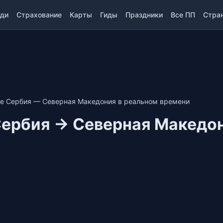
ди
Страхование
Карты
Гиды
Праздники
Все ПП
Стра
це Сербия — Северная Македония в реальном времени
Сербия → Северная Македо