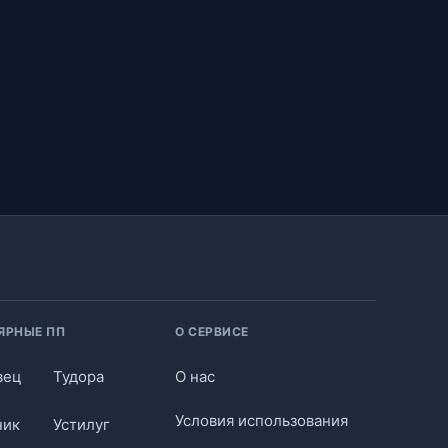
ЯРНЫЕ ПП
О СЕРВИСЕ
вец
Тудора
О нас
Условия использования
ник
Устилуг