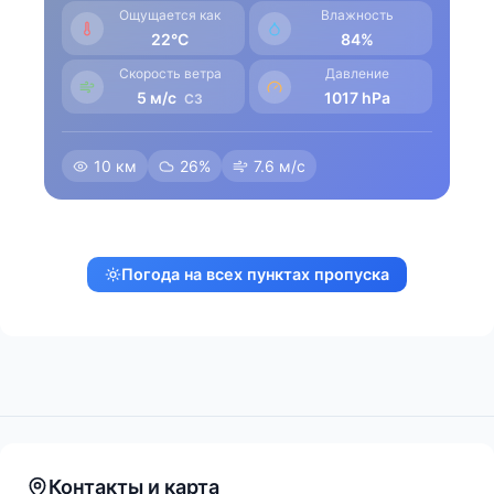
Ощущается как
Влажность
22°C
84%
Скорость ветра
Давление
5 м/с
1017 hPa
CЗ
10 км
26%
7.6 м/с
Погода на всех пунктах пропуска
Контакты и карта