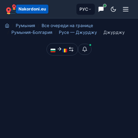
содержанию
РУС
Nakordoni.eu
Румыния
Все очереди на границе
Румыния-Болгария
Русе — Джурджу
Джурджу