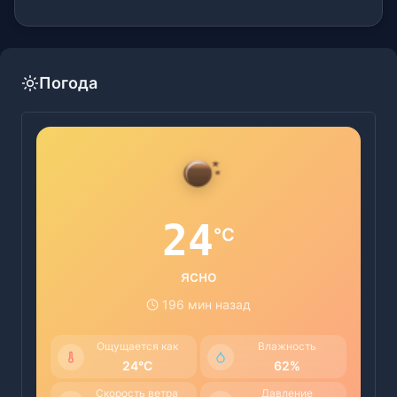
Погода
24
°C
ясно
196 мин назад
Ощущается как
Влажность
24°C
62%
Скорость ветра
Давление