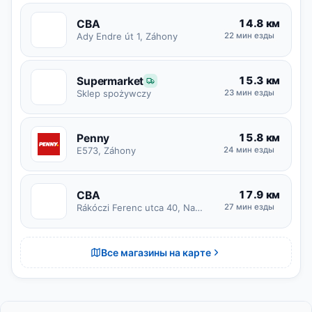
14.8 км
CBA
C
Ady Endre út 1, Záhony
22 мин езды
15.3 км
Supermarket
S
23 мин езды
Sklep spożywczy
15.8 км
Penny
E573, Záhony
24 мин езды
17.9 км
CBA
C
Rákóczi Ferenc utca 40, Nagyvarsány
27 мин езды
Все магазины на карте