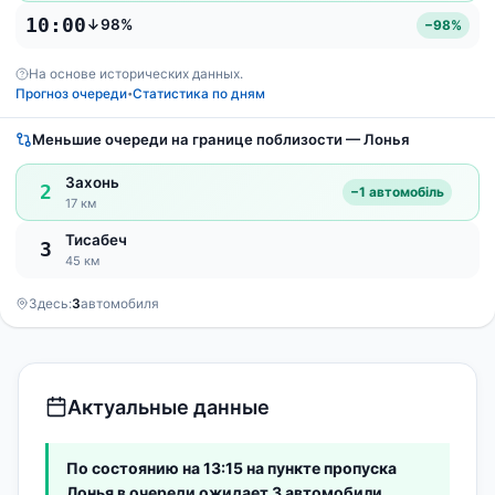
10:00
↓98%
−98%
На основе исторических данных.
Прогноз очереди
Статистика по дням
•
Меньшие очереди на границе поблизости — Лонья
Захонь
2
−1 автомобіль
17 км
Тисабеч
3
45 км
Здесь:
3
автомобиля
Актуальные данные
По состоянию на 13:15 на пункте пропуска
Лонья в очереди ожидает 3 автомобили.