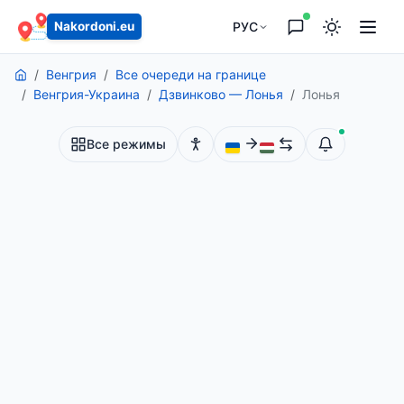
содержанию
РУС
Nakordoni.eu
Венгрия
Все очереди на границе
Венгрия-Украина
Дзвинково — Лонья
Лонья
Все режимы