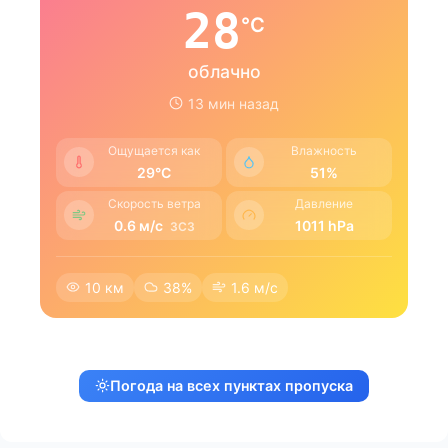
28
°C
облачно
13 мин назад
Ощущается как
Влажность
29°C
51%
Скорость ветра
Давление
0.6 м/с
1011 hPa
ЗCЗ
10 км
38%
1.6 м/с
Погода на всех пунктах пропуска