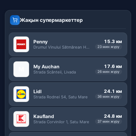
Жақын супермаркеттер
15.3 км
Penny
Drumul Vinului Sătmărean Halmeu Vii-Orașu Nou, Turț
23 мин жүру
17.6 км
My Auchan
M
Strada Scânteii, Livada
26 мин жүру
24.1 км
Lidl
Strada Rodnei 54, Satu Mare
36 мин жүру
24.8 км
Kaufland
Strada Corvinilor 1, Satu Mare
37 мин жүру