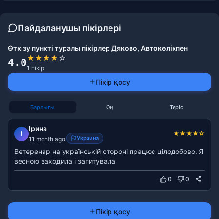
Пайдаланушы пікірлері
Өткізу пункті туралы пікірлер Дяково, Автокөлікпен
★
★
★
★
☆
4.0
1 пікір
Пікір қосу
Барлығы
Оң
Теріс
Ірина
★
★
★
★
☆
І
Украина
11 month ago
Ветеренар на українській стороні працює цілодобово. Я
весною заходила і запитувала
0
0
Пікір қосу