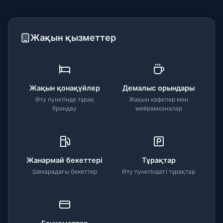
Жақын қызметтер
Жақын қонақүйлер
Демалыс орындары
Өту пунктінде тұрақ
Жақын кафелер мен
брондау
мейрамханалар
Жанармай бекеттері
Тұрақтар
Шекарадағы бекеттер
Өту пунктіндегі тұрақтар