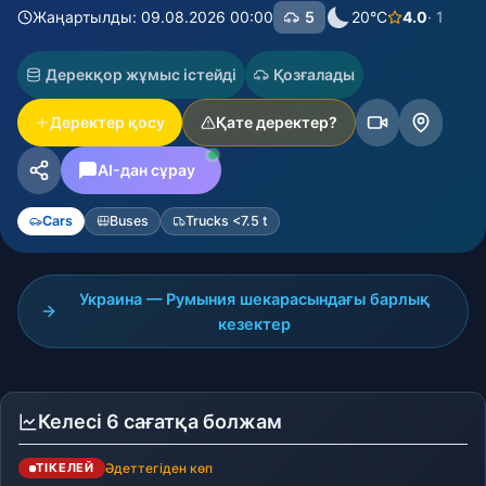
Жаңартылды: 09.08.2026 00:00
5
20°C
4.0
· 1
Дерекқор жұмыс істейді
Қозғалады
Деректер қосу
Қате деректер?
AI-дан сұрау
Cars
Buses
Trucks <7.5 t
Украина — Румыния шекарасындағы барлық
кезектер
Келесі 6 сағатқа болжам
Әдеттегіден көп
ТІКЕЛЕЙ