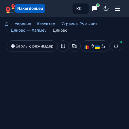
KK
Nakordoni.eu
Украина
Кезектер
Украина-Румыния
Дяково — Халмеу
Дяково
Барлық режимдер