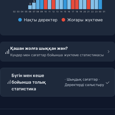
5
3
02
03
04
05
06
07
08
09
10
11
12
13
14
15
16
17
18
19
20
21
22
23
00
01
Нақты деректер
Жоғары жүктеме
Қашан жолға шыққан жөн?
Күндер мен сағаттар бойынша жүктеме статистикасы
Бүгін мен кеше
· Шыңдық сағаттар ·
бойынша толық
Деректерді салыстыру
статистика