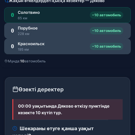
Жақын өткелдердегі қысқа кезектер — Дяково
Солотвино
0
−10 автомобиль
65 км
Порубное
0
−10 автомобиль
228 км
Красноильск
0
−10 автомобиль
195 км
Мұнда:
10
автомобиль
Өзекті деректер
00:00 уақытында Дяково өткізу пунктінде
кезекте 10 күтіп тұр.
Шекараны өтуге қанша уақыт