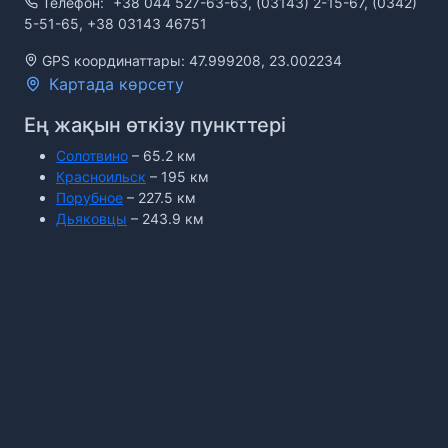
Телефон:
+38 044 527-63-63, (03143) 2-15-67, (0342)
5-51-65, +38 03143 46751
GPS координаттары: 47.999208, 23.002234
Картада көрсету
Ең жақын өткізу пункттері
Солотвино
– 65.2 км
Красноильск
– 195 км
Порубное
– 227.5 км
Дьяковцы
– 243.9 км