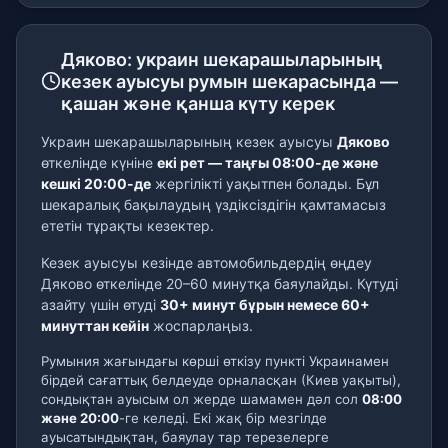
Дяково: украин шекарашыларының
кезек ауысуы румын шекарасында —
қашан және қанша күту керек
Украин шекарашыларының кезек ауысуы
Дяково
өткелінде күніне
екі рет — таңғы 08:00-де және
кешкі 20:00-де
жергілікті уақытпен болады. Бұл
шекаралық бақылаудың үздіксіздігін қамтамасыз
ететін тұрақты кезектер.
Кезек ауысуы кезінде автомобильдердің өңдеу
Дяково өткелінде 20–60 минутқа баяулайды. Күтуді
азайту үшін өтуді
30+ минут бұрын немесе 60+
минуттан кейін
жоспарлаңыз.
Румыния жағындағы көрші өткізу пункті Украинамен
бірдей сағаттық белдеуде орналасқан (Киев уақыты),
сондықтан ауысым ол жерде шамамен дәл сол
08:00
және 20:00
-ге келеді. Екі жақ бір мезгілде
ауысатындықтан, баяулау тар терезелерге