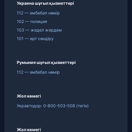
Украина шұғыл қызметтері
112 — әмбебап нөмір
102 — полиция
103 — жедел жәрдем
101 — өрт сөндіру
Румыния шұғыл қызметтері
112 — әмбебап нөмір
Жол көмегі
Укравтодор: 0-800-503-508 (тегін)
Жол көмегі