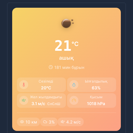
21
°C
ашық
181 мин бұрын
Сезіледі
Ылғалдылық
20°C
63%
Жел жылдамдығы
Қысым
3.1 м/с
1018 hPa
СлСлШ
10 км
3%
4.2 м/с