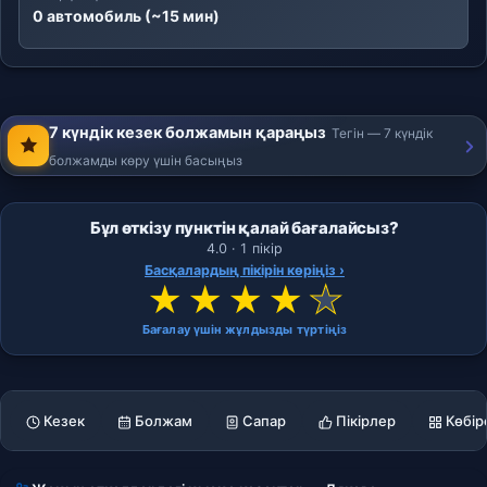
0 автомобиль (~15 мин)
7 күндік кезек болжамын қараңыз
Тегін — 7 күндік
болжамды көру үшін басыңыз
Бұл өткізу пунктін қалай бағалайсыз?
4.0 · 1 пікір
Басқалардың пікірін көріңіз ›
★
★
★
★
★
Бағалау үшін жұлдызды түртіңіз
Кезек
Болжам
Сапар
Пікірлер
Көбір