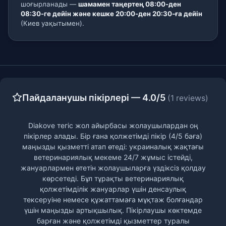
шоғырланады —
шамамен таңертең 08:00-ден
08:30-ге дейін және кешке 20:00-ден 20:30-ға дейін
(Киев уақытымен).
Пайдаланушы пікірлері — 4.0/5
(1 reviews)
Diakove тегіс жол айырбасы жолаушылардан оң
пікірлер алады. Бір ғана қолжетімді пікір (4/5 баға)
маңызды қызметті атап өтеді: украиналық жақтағы
ветеринариялық мекеме 24/7 жұмыс істейді,
жануарлармен өтетін жолаушыларға үздіксіз қолдау
көрсетеді. Бұл тұрақты ветеринариялық
қолжетімділік жануарлар үшін денсаулық
тексеруіне немесе құжаттамаға мұқтаж болғандар
үшін маңызды артықшылық. Пікірлаушы көктемде
барған және қолжетімді қызметтер туралы