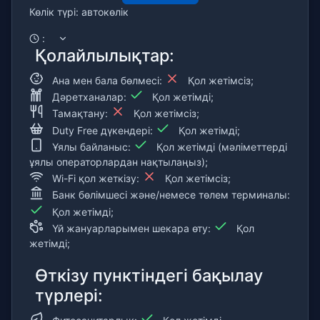
Көлік түрі: автокөлік
:
Қолайлылықтар:
Ана мен бала бөлмесі:
Қол жетімсіз;
Дәретханалар:
Қол жетімді;
Тамақтану:
Қол жетімсіз;
Duty Free дүкендері:
Қол жетімді;
Ұялы байланыс:
Қол жетімді (мәліметтерді
ұялы операторлардан нақтылаңыз);
Wi-Fi қол жеткізу:
Қол жетімсіз;
Банк бөлімшесі және/немесе төлем терминалы:
Қол жетімді;
Үй жануарларымен шекара өту:
Қол
жетімді;
Өткізу пунктіндегі бақылау
түрлері: