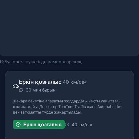
Бұл өткел пунктінде камералар жоқ
Еркін қозғалыс
40 км/сағ
30 мин бұрын
Шекара бекетіне апаратын жолдардағы нақты уақыттағы
жол жағдайы. Деректер TomTom Traffic және Autobahn.de-
ден автоматты түрде жаңартылады.
Еркін қозғалыс
40 км/сағ