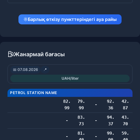
Барлық өткізу пункттеріндегі ауа райы
Жанармай бағасы
📅 07.08.2026
📍
UAH/liter
PETROL STATION NAME
82.
79.
92.
42.
-
99
99
36
87
83.
94.
43.
-
-
73
37
70
81.
99.
59.
-
-
40
90
40