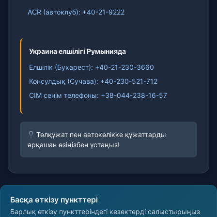
ACR (автоклуб): +40-21-9222
Украина елшілігі Румынияда
Елшілік (Бухарест): +40-21-230-3660
Консулдық (Сучава): +40-230-521-712
СІМ сенім телефоны: +38-044-238-16-57
Төлқұжат пен автокөлікке құжаттарды
әрқашан өзіңізбен ұстаңыз!
Басқа өткізу пункттері
Барлық өткізу пункттеріндегі кезектерді салыстырыңыз