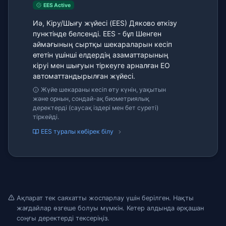
EES Active
Иә, Кіру/Шығу жүйесі (EES) Дяково өткізу
пунктінде белсенді. EES - бұл Шенген
аймағының сыртқы шекараларын кесіп
өтетін үшінші елдердің азаматтарының
кіруі мен шығуын тіркеуге арналған ЕО
автоматтандырылған жүйесі.
Жүйе шекараны кесіп өту күнін, уақытын
және орнын, сондай-ақ биометриялық
деректерді (саусақ іздері мен бет суреті)
тіркейді.
EES туралы көбірек білу
Ақпарат тек саяхатты жоспарлау үшін берілген. Нақты
жағдайлар өзгеше болуы мүмкін. Кетер алдында әрқашан
соңғы деректерді тексеріңіз.