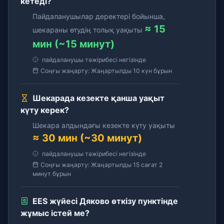
кетеді?
Пайдаланушылар деректері бойынша,
≈ 15
шекараны өтудің толық уақыты
мин (~15 минут)
пайдаланушы тәжірибесі негізінде
Соңғы жаңарту: Жаңартылды 10 күн бұрын
Шекарада кезекте қанша уақыт
күту керек?
Шекара алдындағы кезекте күту уақыты
≈ 30 мин (~30 минут)
пайдаланушы тәжірибесі негізінде
Соңғы жаңарту: Жаңартылды 15 сағат 2
минут бұрын
EES жүйесі Дяково өткізу пунктінде
жұмыс істей ме?