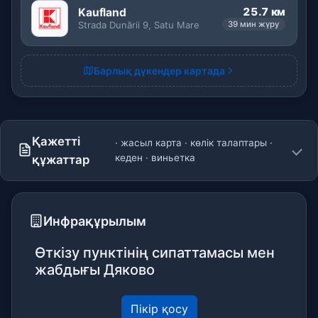
25.7 км
Kaufland
Strada Dunării 9, Satu Mare
39 мин жүру
Барлық дүкендер картада
Қажетті
· жасыл карта · көлік талаптары ·
кеден · виньетка
құжаттар
Инфрақұрылым
Өткізу пунктінің сипаттамасы мен
жабдығы Дяково
Пікір қосу