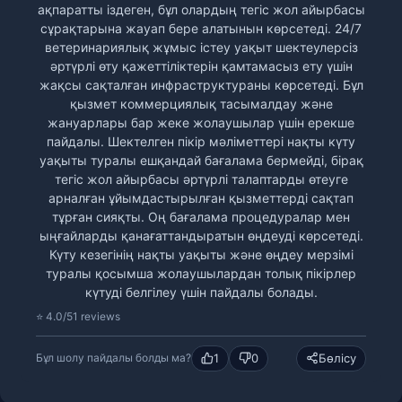
ақпаратты іздеген, бұл олардың тегіс жол айырбасы
сұрақтарына жауап бере алатынын көрсетеді. 24/7
ветеринариялық жұмыс істеу уақыт шектеулерсіз
әртүрлі өту қажеттіліктерін қамтамасыз ету үшін
жақсы сақталған инфраструктураны көрсетеді. Бұл
қызмет коммерциялық тасымалдау және
жануарлары бар жеке жолаушылар үшін ерекше
пайдалы. Шектелген пікір мәліметтері нақты күту
уақыты туралы ешқандай бағалама бермейді, бірақ
тегіс жол айырбасы әртүрлі талаптарды өтеуге
арналған ұйымдастырылған қызметтерді сақтап
тұрған сияқты. Оң бағалама процедуралар мен
ыңғайларды қанағаттандыратын өңдеуді көрсетеді.
Күту кезегінің нақты уақыты және өңдеу мерзімі
туралы қосымша жолаушылардан толық пікірлер
күтуді белгілеу үшін пайдалы болады.
⭐ 4.0/5
1 reviews
1
0
Бөлісу
Бұл шолу пайдалы болды ма?