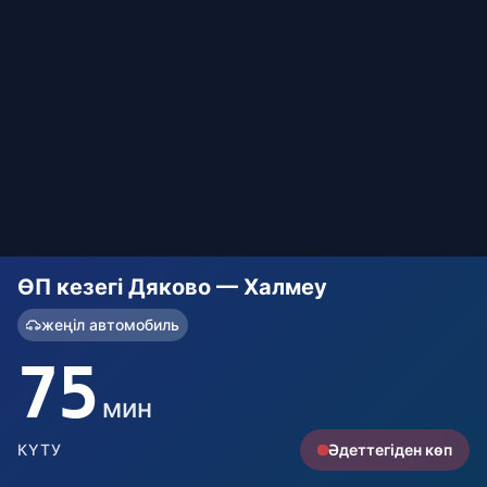
ӨП кезегі Дяково — Халмеу
жеңіл автомобиль
75
мин
КҮТУ
Әдеттегіден көп