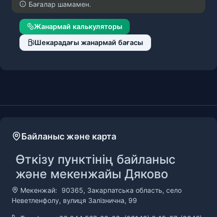
Бағалар шамамен.
Жанармай калькуляторы
Шекарадағы жанармай бағасы
Байланыс және карта
Өткізу пунктінің байланыс
және мекенжайы Дяково
Мекенжай:
90365, Закарпатська область, село
Неветленфолу, вулиця Залізнична, 99