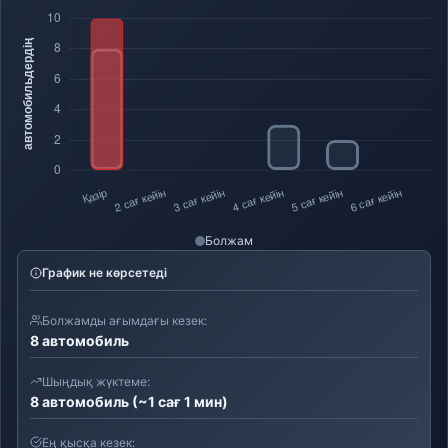
Болжам
График не көрсетеді
Болжамды ағымдағы кезек:
8 автомобиль
Шыңдық жүктеме:
8 автомобиль (~1 сағ 1 мин)
Ең қысқа кезек: