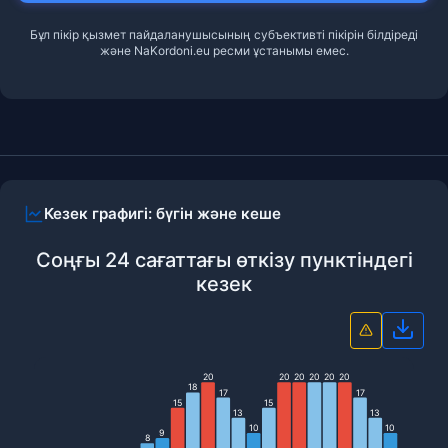
Бұл пікір қызмет пайдаланушысының субъективті пікірін білдіреді
және NaKordoni.eu ресми ұстанымы емес.
Кезек графигі: бүгін және кеше
Соңғы 24 сағаттағы өткізу пунктіндегі
кезек
Диаг
20
20
20
20
20
20
18
17
17
15
15
13
13
10
10
9
8