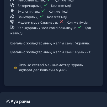
Фитосанитарлық:
Қол жетімді
Ветеринарлық:
Қол жетімді
Экологиялық:
Қол жетімді
Санитарлық:
Қол жетімді
Мәдени мұра бақылауы:
Қол жетімсіз
Халықаралық жол көлігі бақылауы:
Қол
жетімді
Қозғалыс жолақтарының жалпы саны: Украина:
Қозғалыс жолақтарының жалпы саны: Румыния:
Жұмыс кестесі мен қызметтер туралы
ақпарат дәл болмауы мүмкін.
Ауа райы