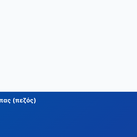
πας (πεζός)