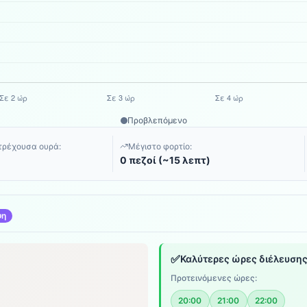
Προβλεπόμενο
τρέχουσα ουρά:
Μέγιστο φορτίο:
0 πεζοί (~15 λεπτ)
ψη
✅
Καλύτερες ώρες διέλευση
Προτεινόμενες ώρες:
20:00
21:00
22:00