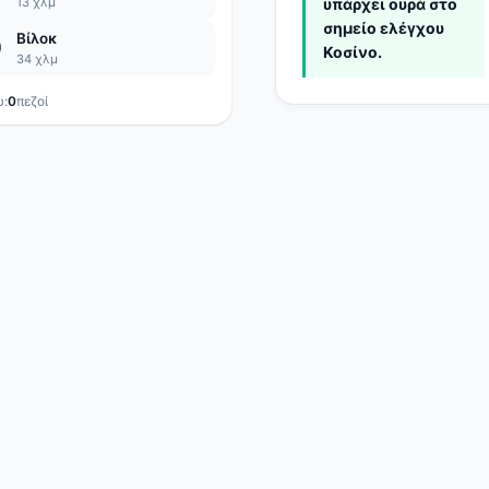
13 χλμ
υπάρχει ουρά στο
σημείο ελέγχου
Βίλοκ
0
Κοσίνο.
34 χλμ
ώ:
0
πεζοί