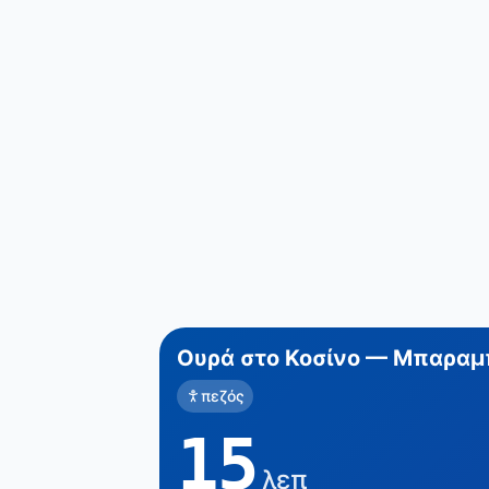
Ουρά στο Κοσίνο — Μπαραμ
πεζός
15
λεπ