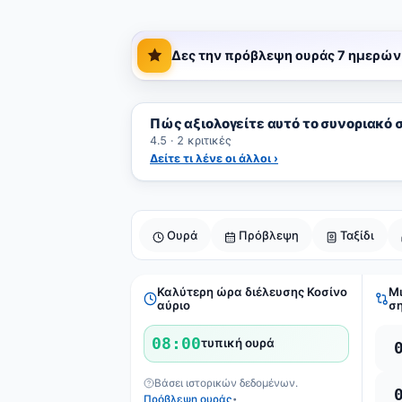
Δες την πρόβλεψη ουράς 7 ημερών
Πώς αξιολογείτε αυτό το συνοριακό 
4.5 · 2 κριτικές
Δείτε τι λένε οι άλλοι ›
Ουρά
Πρόβλεψη
Ταξίδι
Καλύτερη ώρα διέλευσης Κοσίνο
Μι
αύριο
ση
08:00
τυπική ουρά
Βάσει ιστορικών δεδομένων.
Πρόβλεψη ουράς
•