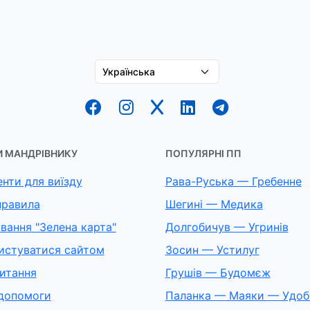
 МАНДРІВНИКУ
ПОПУЛЯРНІ ПП
нти для виїзду
Рава-Руська — Гребенне
правила
Шегині — Медика
вання "Зелена карта"
Долгобичув — Угринів
истуватися сайтом
Зосин — Устилуг
питання
Грушів — Будомєж
допомоги
Паланка — Маяки — Удоб