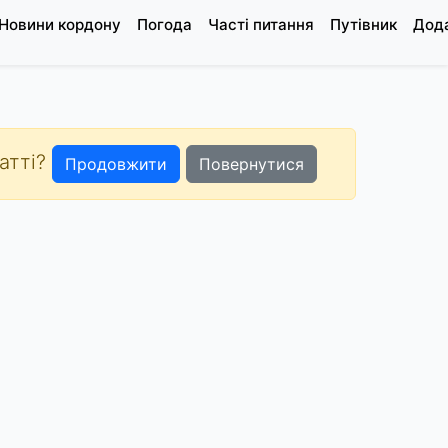
Новини кордону
Погода
Часті питання
Путівник
Дода
татті?
Продовжити
Повернутися