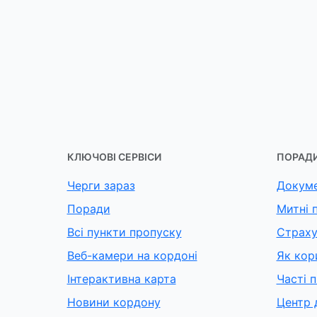
КЛЮЧОВІ СЕРВІСИ
ПОРАДИ
Черги зараз
Докуме
Поради
Митні 
Всі пункти пропуску
Страху
Веб-камери на кордоні
Як кор
Інтерактивна карта
Часті 
Новини кордону
Центр 