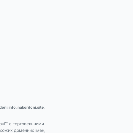
doni.info
,
nakordoni.site
,
лоні“” є торговельними
схожих доменних імен,