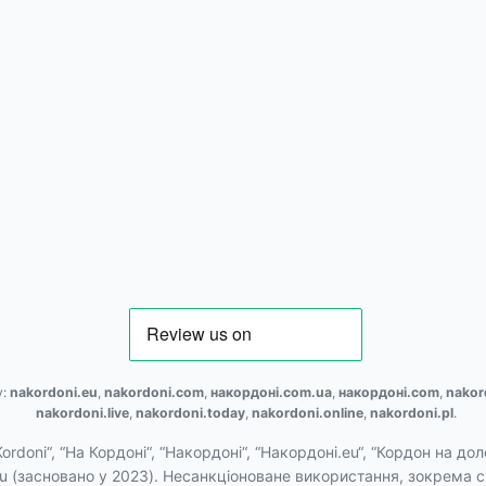
у:
nakordoni.eu
,
nakordoni.com
,
накордоні.com.ua
,
накордоні.com
,
nakor
nakordoni.live
,
nakordoni.today
,
nakordoni.online
,
nakordoni.pl
.
Kordoni“, “На Кордоні“, “Накордоні“, “Накордоні.eu“, “Кордон на до
u (засновано у 2023). Несанкціоноване використання, зокрема 