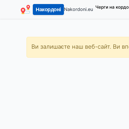
Черги на кордо
Nakordoni.eu
Накордоні
Ви залишаєте наш веб-сайт. Ви впе