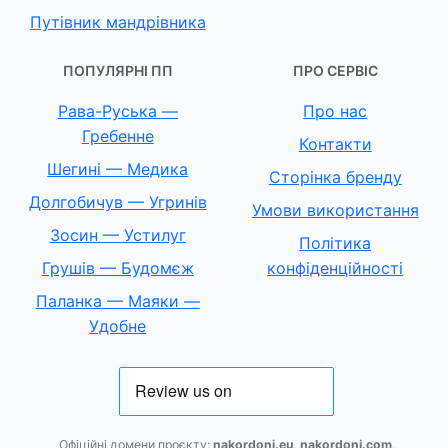
Путівник мандрівника
ПОПУЛЯРНІ ПП
ПРО СЕРВІС
Рава-Руська —
Про нас
Гребенне
Контакти
Шегині — Медика
Сторінка бренду
Долгобичув — Угринів
Умови використання
Зосин — Устилуг
Політика
Грушів — Будомєж
конфіденційності
Паланка — Маяки —
Удобне
Офіційні домени проєкту:
nakordoni.eu
,
nakordoni.com
,