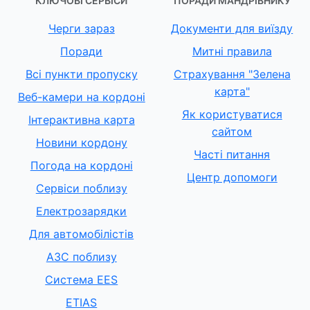
КЛЮЧОВІ СЕРВІСИ
ПОРАДИ МАНДРІВНИКУ
Черги зараз
Документи для виїзду
Поради
Митні правила
Всі пункти пропуску
Страхування "Зелена
карта"
Веб-камери на кордоні
Як користуватися
Інтерактивна карта
сайтом
Новини кордону
Часті питання
Погода на кордоні
Центр допомоги
Сервіси поблизу
Електрозарядки
Для автомобілістів
АЗС поблизу
Система EES
ETIAS