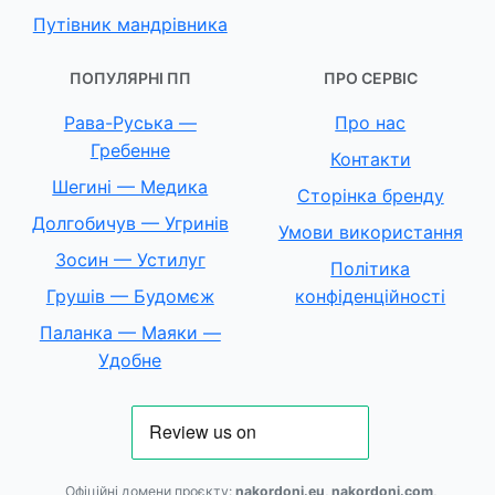
Путівник мандрівника
ПОПУЛЯРНІ ПП
ПРО СЕРВІС
Рава-Руська —
Про нас
Гребенне
Контакти
Шегині — Медика
Сторінка бренду
Долгобичув — Угринів
Умови використання
Зосин — Устилуг
Політика
Грушів — Будомєж
конфіденційності
Паланка — Маяки —
Удобне
Офіційні домени проєкту:
nakordoni.eu
,
nakordoni.com
,