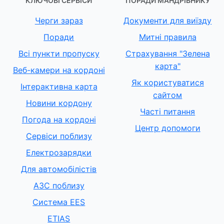
КЛЮЧОВІ СЕРВІСИ
ПОРАДИ МАНДРІВНИКУ
Черги зараз
Документи для виїзду
Поради
Митні правила
Всі пункти пропуску
Страхування "Зелена
карта"
Веб-камери на кордоні
Як користуватися
Інтерактивна карта
сайтом
Новини кордону
Часті питання
Погода на кордоні
Центр допомоги
Сервіси поблизу
Електрозарядки
Для автомобілістів
АЗС поблизу
Система EES
ETIAS